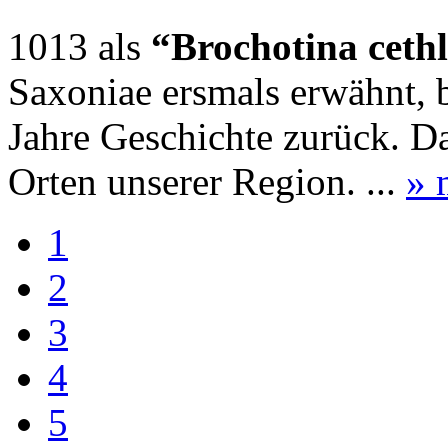
1013 als
“Brochotina ceth
Saxoniae ersmals erwähnt, 
Jahre Geschichte zurück. Da
Orten unserer Region. ...
» 
1
2
3
4
5