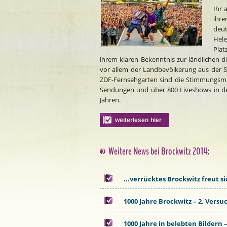
Ihr 
ihre
deut
Hele
Plat
ihrem klaren Bekenntnis zur ländlichen-
vor allem der Landbevölkerung aus der Se
ZDF
-Fernsehgarten sind die Stimmungsmac
Sendungen und über 800 Liveshows in den
Jahren.
weiterlesen hier
Weitere News bei Brockwitz 2014:
...verrücktes Brockwitz freut si
1000 Jahre Brockwitz – 2. Versuc
1000 Jahre in belebten Bildern