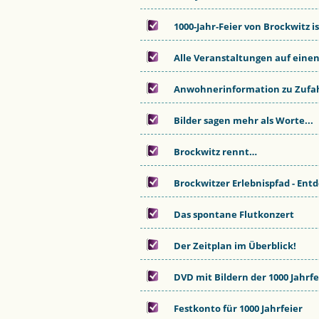
1000-Jahr-Feier von Brockwitz i
Alle Veranstaltungen auf einen
Anwohnerinformation zu Zufah
Bilder sagen mehr als Worte...
Brockwitz rennt…
Brockwitzer Erlebnispfad - Ent
Das spontane Flutkonzert
Der Zeitplan im Überblick!
DVD mit Bildern der 1000 Jahrfe
Festkonto für 1000 Jahrfeier