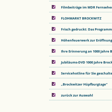
Filmbeiträge im MDR Fernsehen
FLOHMARKT BROCKWITZ
Frisch gedruckt: Das Programm 
Höhenfeuerwerk zur Eröffnung 
Ihre Erinnerung an 1000 Jahre 
Jubiläums-DVD 1000 Jahre Brockw
Servicehotline für Sie geschalt
„Brockwitzer Hüpfburgtage“
zurück zur Auswahl