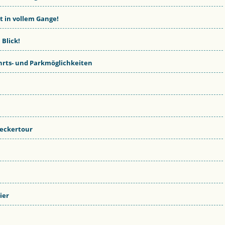
st in vollem Gange!
 Blick!
rts- und Parkmöglichkeiten
deckertour
ier