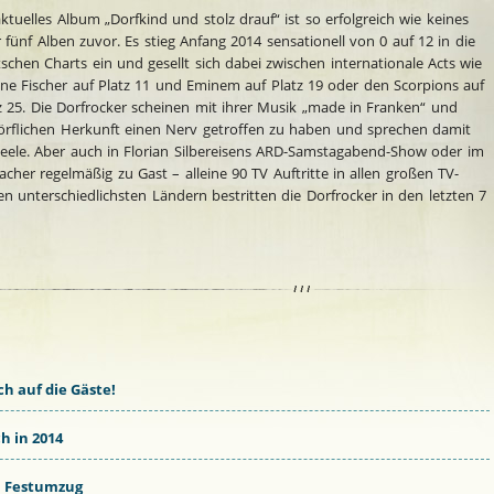
aktuelles Album „Dorfkind und stolz drauf“ ist so erfolgreich wie keines
r fünf Alben zuvor. Es stieg Anfang 2014 sensationell von 0 auf 12 in die
schen Charts ein und gesellt sich dabei zwischen internationale Acts wie
ne Fischer auf Platz 11 und Eminem auf Platz 19 oder den Scorpions auf
z 25. Die Dorfrocker scheinen mit ihrer Musik „made in Franken“ und
dörflichen Herkunft einen Nerv getroffen zu haben und sprechen damit
ele. Aber auch in Florian Silbereisens
ARD
-Samstagabend-Show oder im
her regelmäßig zu Gast – alleine 90 TV Auftritte in allen großen TV-
 unterschiedlichsten Ländern bestritten die Dorfrocker in den letzten 7
ch auf die Gäste!
h in 2014
 – Festumzug