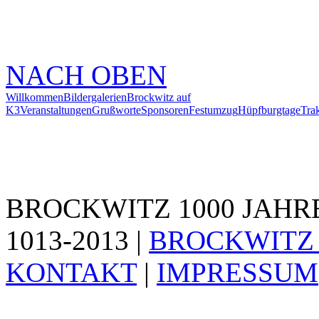
NACH OBEN
Willkommen
Bildergalerien
Brockwitz auf
K3
Veranstaltungen
Grußworte
Sponsoren
Festumzug
Hüpfburgtage
Trak
BROCKWITZ 1000 JAHR
1013-2013 |
BROCKWITZ 
KONTAKT
|
IMPRESSUM